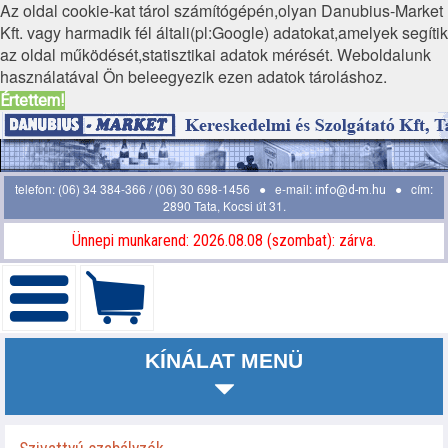
Az oldal cookie-kat tárol számítógépén,olyan Danubius-Market
Kft. vagy harmadik fél általi(pl:Google) adatokat,amelyek segítik
az oldal működését,statisztikai adatok mérését. Weboldalunk
használatával Ön beleegyezik ezen adatok tároláshoz.
Értettem!
telefon: (06) 34 384-366 / (06) 30 698-1456 ● e-mail:
● cím:
info@d-m.hu
2890 Tata, Kocsi út 31.
Ünnepi munkarend: 2026.08.08 (szombat): zárva.
KÍNÁLAT MENÜ