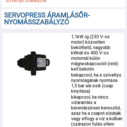
Szivattyú szabályzók
SERVOPRESS ÁRAMLÁSŐR-
NYOMÁSSZABÁLYZÓ
1,1kW-ig (230 V-os
motor) közvetlen
beköthető, nagyobb
kWnál és 400 V-os
motornál külön
mágneskapcsolót (relé)
kell bekötni
bekapcsol, ha a szivattyú
nyomóágának nyomása
1,5 bar alá esik (csap
kinyitása)
kikapcsol, ha nincs
vízáramlás a
berendezésen keresztül,
azaz ha a csapot elzárják
vagy elfogy a víz a kútban
(szárazon futás elleni