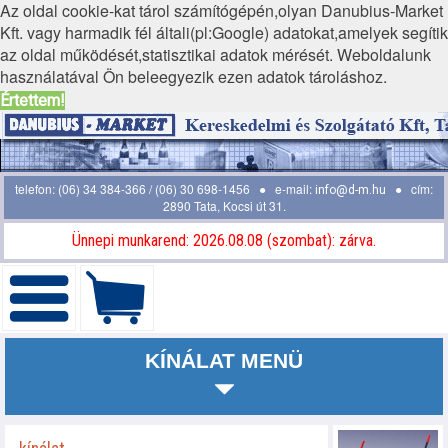
Az oldal cookie-kat tárol számítógépén,olyan Danubius-Market
Kft. vagy harmadik fél általi(pl:Google) adatokat,amelyek segítik
az oldal működését,statisztikai adatok mérését. Weboldalunk
használatával Ön beleegyezik ezen adatok tároláshoz.
Értettem!
telefon: (06) 34 384-366 / (06) 30 698-1456 ● e-mail:
● cím:
info@d-m.hu
2890 Tata, Kocsi út 31.
Ünnepi munkarend: 2026.08.08 (szombat): zárva.
KÍNÁLAT MENÜ