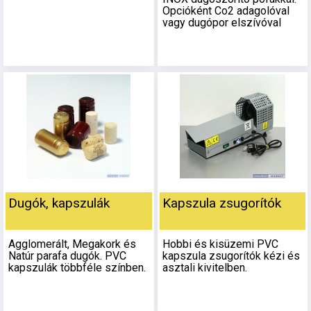
Opcióként Co2 adagolóval
vagy dugópor elszívóval
Dugók, kapszulák
Kapszula zsugorítók
Agglomerált, Megakork és
Hobbi és kisüzemi PVC
Natúr parafa dugók. PVC
kapszula zsugorítók kézi és
kapszulák többféle színben.
asztali kivitelben.