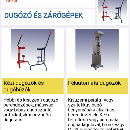
kínálat 
DUGÓZÓ ÉS ZÁRÓGÉPEK
Kézi dugózók és
Félautomata dugózók
dugóhúzók
Hobbi és kisüzemi dugózó
Kisüzemi parafa- vagy
berendezések, műanyag
szintetikus dugó
vagy bronz dugószorító
benyomására alkalmas
pofákkal, akár pezsgős
berendezések. Kézi
dugóra is.
feltöltésű vagy automata
dugóadagolóval, bronz vagy
INOX dugószorító pofákkal.